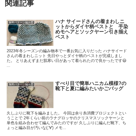
関連記事
ハナ サイードさんの着まわしニ
無料パターン編み図
ットからダイヤ柄ベストと 手染
めモヘアとソックヤーン引き揃え
ベスト
2023年冬シーズンの編み物本で一番お気に入りだった ハナサイード
さんの着まわしニット 先日やっとダイヤ柄のベストが完成しまし
た。 とりあえずまだ肌寒い日があって着られたので良かったです😃
...
すべり目で簡単ハニカム模様?の
無料パターン編み図
靴下と夏に編みたいかごバッグ
久しぶりに靴下を編みました。 今回は余り糸消費プロジェクトとい
うことで 2年くらい前のラナグロッサのクリスマスソックヤーンと
単色を組み合わせて編んでみたのですが 久しぶりに編んだ靴下、ち
ょっと編み目が汚いな(;'∀') メモ...