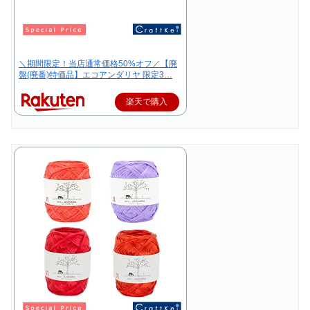
＼期間限定！当店通常価格50%オフ／【廃
盤(廃番)特価品】エコアンダリヤ 限定3…
楽天で購入