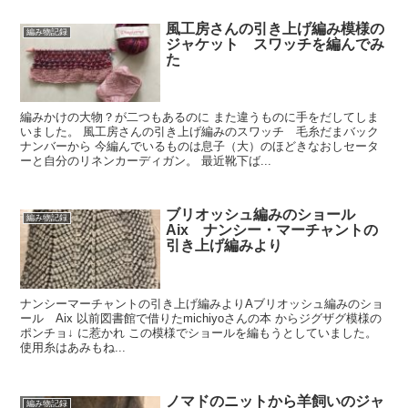
風工房さんの引き上げ編み模様の
編み物記録
ジャケット スワッチを編んでみ
た
編みかけの大物？が二つもあるのに また違うものに手をだしてしま
いました。 風工房さんの引き上げ編みのスワッチ 毛糸だまバック
ナンバーから 今編んでいるものは息子（大）のほどきなおしセータ
ーと自分のリネンカーディガン。 最近靴下ば...
ブリオッシュ編みのショール
編み物記録
Aix ナンシー・マーチャントの
引き上げ編みより
ナンシーマーチャントの引き上げ編みよりAブリオッシュ編みのショ
ール Aix 以前図書館で借りたmichiyoさんの本 からジグザグ模様の
ポンチョ↓ に惹かれ この模様でショールを編もうとしていました。
使用糸はあみもね...
ノマドのニットから羊飼いのジャ
編み物記録