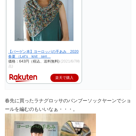
【バーゲン本】ヨーロッパの手あみ 2020
春夏 （Let’s knit seri…
価格：643円（税込、送料無料)
(2021/6/7時
点)
楽天で購入
春先に買ったラナグロッサのバンブーソックヤーンでショ
ールを編むのもいいなぁ・・・。