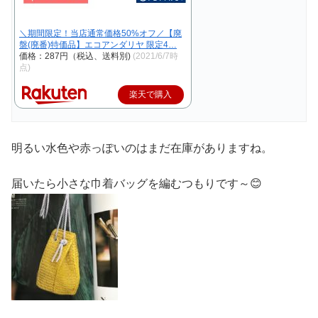
＼期間限定！当店通常価格50%オフ／【廃
盤(廃番)特価品】エコアンダリヤ 限定4…
価格：287円（税込、送料別)
(2021/6/7時
点)
楽天で購入
明るい水色や赤っぽいのはまだ在庫がありますね。
届いたら小さな巾着バッグを編むつもりです～😊