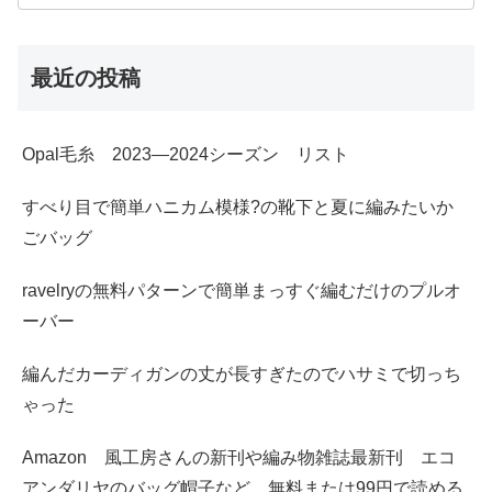
最近の投稿
Opal毛糸 2023―2024シーズン リスト
すべり目で簡単ハニカム模様?の靴下と夏に編みたいか
ごバッグ
ravelryの無料パターンで簡単まっすぐ編むだけのプルオ
ーバー
編んだカーディガンの丈が長すぎたのでハサミで切っち
ゃった
Amazon 風工房さんの新刊や編み物雑誌最新刊 エコ
アンダリヤのバッグ帽子など 無料または99円で読める