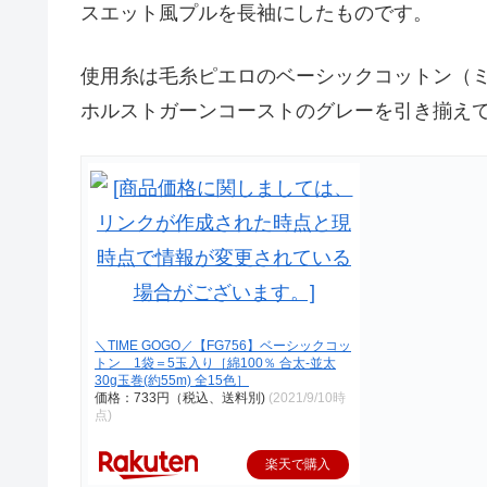
スエット風プルを長袖にしたものです。
使用糸は毛糸ピエロのベーシックコットン（
ホルストガーンコーストのグレーを引き揃え
＼TIME GOGO／【FG756】ベーシックコッ
トン 1袋＝5玉入り［綿100％ 合太-並太
30g玉巻(約55m) 全15色］
価格：733円（税込、送料別)
(2021/9/10時
点)
楽天で購入