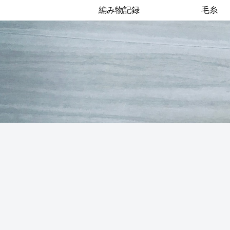
編み物記録
毛糸