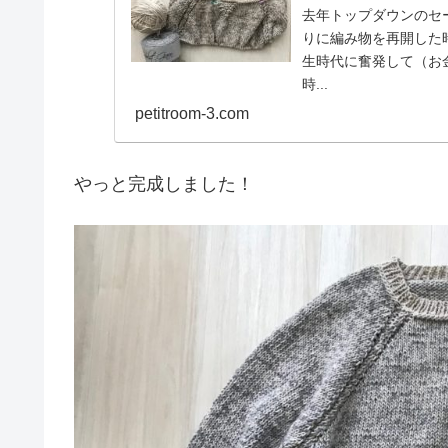
去年トップダウンのセ
りに編み物を再開した
生時代に奮発して（お
時...
petitroom-3.com
やっと完成しました！