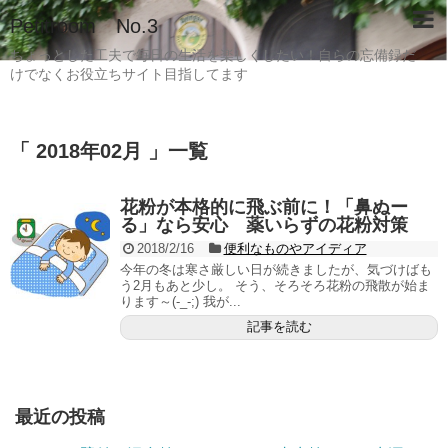
Petitroom No.3
ちょっとした工夫で毎日の生活を楽しくしたい！自らの忘備録だ
けでなくお役立ちサイト目指してます
「 2018年02月 」一覧
花粉が本格的に飛ぶ前に！「鼻ぬー
る」なら安心 薬いらずの花粉対策
2018/2/16
便利なものやアイディア
今年の冬は寒さ厳しい日が続きましたが、気づけばも
う2月もあと少し。 そう、そろそろ花粉の飛散が始ま
ります～(-_-;) 我が...
記事を読む
最近の投稿