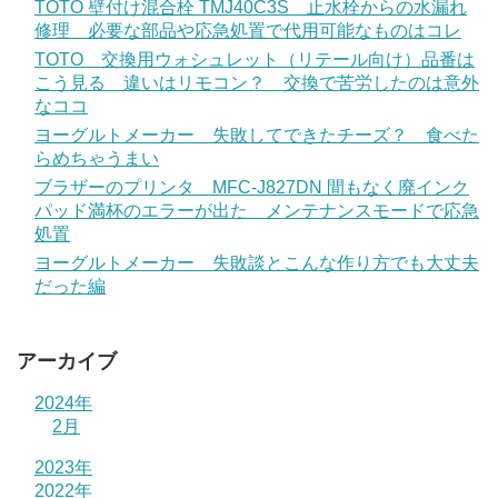
TOTO 壁付け混合栓 TMJ40C3S 止水栓からの水漏れ
修理 必要な部品や応急処置で代用可能なものはコレ
TOTO 交換用ウォシュレット（リテール向け）品番は
こう見る 違いはリモコン？ 交換で苦労したのは意外
なココ
ヨーグルトメーカー 失敗してできたチーズ？ 食べた
らめちゃうまい
ブラザーのプリンタ MFC-J827DN 間もなく廃インク
パッド満杯のエラーが出た メンテナンスモードで応急
処置
ヨーグルトメーカー 失敗談とこんな作り方でも大丈夫
だった編
アーカイブ
2024年
2月
2023年
2022年