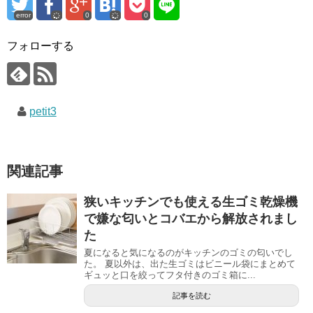
error
0
0
フォローする
petit3
関連記事
狭いキッチンでも使える生ゴミ乾燥機
で嫌な匂いとコバエから解放されまし
た
夏になると気になるのがキッチンのゴミの匂いでし
た。 夏以外は、出た生ゴミはビニール袋にまとめて
ギュッと口を絞ってフタ付きのゴミ箱に...
記事を読む