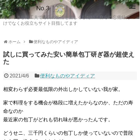
Petitroom No.3
ちょっとした工夫で毎日の生活を楽しくしたい！自らの忘備録だ
けでなくお役立ちサイト目指してます
ホーム
便利なものやアイディア
試しに買ってみた安い簡単包丁研ぎ器が超使え
た
2021/4/6
便利なものやアイディア
相変わらず必要最低限の外出しかしていない我が家。
家で料理をする機会が格段に増えたからなのか、ただの寿
命なのか
最近家の包丁がどれも切れ味が悪かったんです。
どうせニ、三千円くらいの包丁しか使っていないので普段