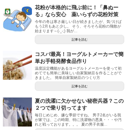
花粉が本格的に飛ぶ前に！「鼻ぬー
る」なら安心 薬いらずの花粉対策
今年の冬は寒さ厳しい日が続きましたが、気づけば
もう2月もあと少し。 そう、そろそろ花粉の飛散が
始まります～(-_-;) 我が...
記事を読む
コスパ最高！ヨーグルトメーカーで簡
単お手軽発酵食品作り
温度設定機能があるヨーグルトメーカーを使って初
めてでも簡単に美味しい自家製納豆を作ることがで
きました。 簡単自家製納豆のつくり方
記事を読む
夏の洗濯に欠かせない秘密兵器？この
２つで乗り切ってます
毎日じめじめ、嫌な季節ですね。 男子2名がいる我
が家では、この時期、特に洗濯物の悪臭・・・や汚
れと戦っております。。。 夏の男子衣服...