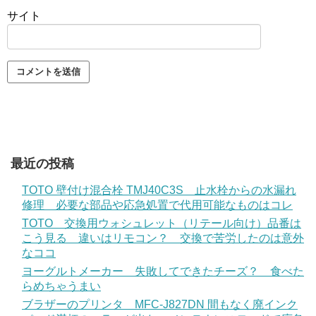
サイト
最近の投稿
TOTO 壁付け混合栓 TMJ40C3S 止水栓からの水漏れ
修理 必要な部品や応急処置で代用可能なものはコレ
TOTO 交換用ウォシュレット（リテール向け）品番は
こう見る 違いはリモコン？ 交換で苦労したのは意外
なココ
ヨーグルトメーカー 失敗してできたチーズ？ 食べた
らめちゃうまい
ブラザーのプリンタ MFC-J827DN 間もなく廃インク